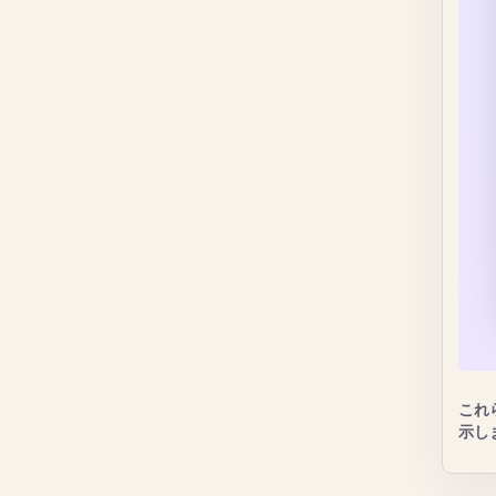
これ
示し