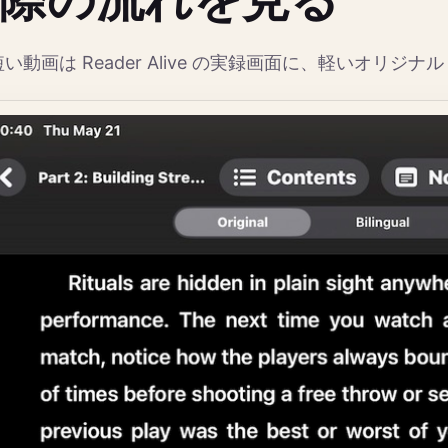
い動画は Reader Alive の実録画面に、軽いオリジナ