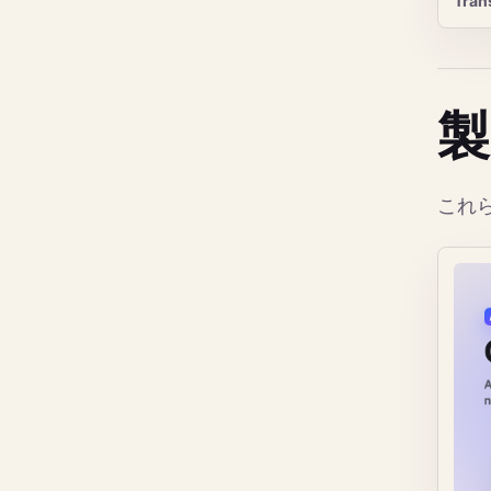
Tra
製
これら