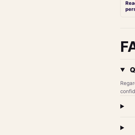
Rea
per
F
Q
Regard
confid