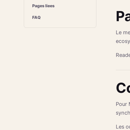
Pages liees
Pa
FAQ
Le me
ecosy
Reade
C
Pour 
synch
Les o