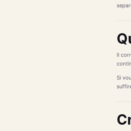
separ
Q
Il co
conti
Si vo
suffir
Cr