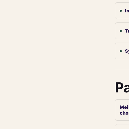
I
T
S
Pa
Meil
cho