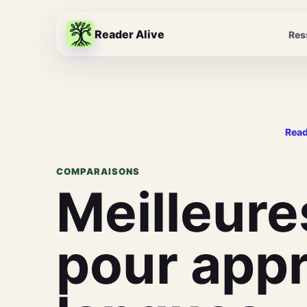
Reader Alive
Res
Read
COMPARAISONS
Meilleur
pour appr