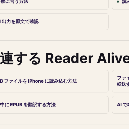
冊数に合う方法
読
I 出力を原文で確認
連する Reader Ali
ファイル
UB ファイルを iPhone に読み込む方法
転送
中に EPUB を翻訳する方法
AI 