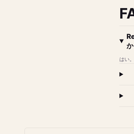
F
R
か
はい。