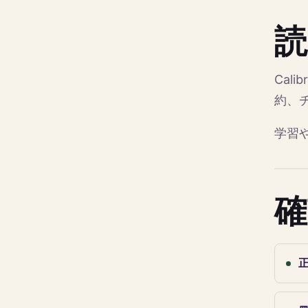
読
Cal
約、
学習
確