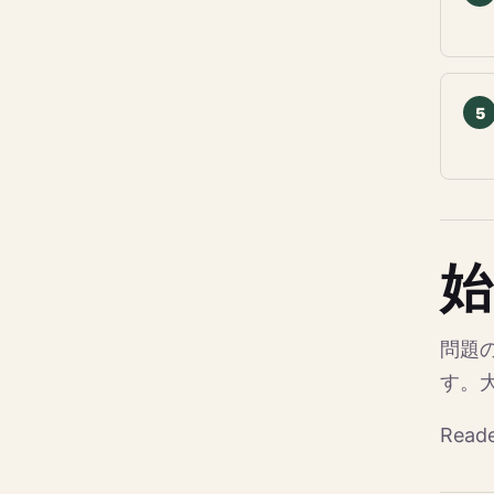
始
問題
す。
Rea