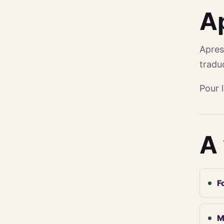
Ap
Apres
tradu
Pour l
A 
F
M