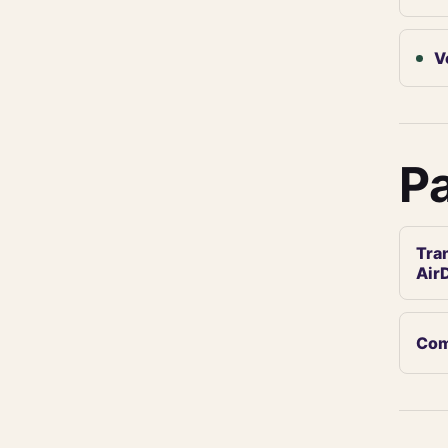
V
Pa
Tran
Air
Com