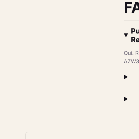
F
Pu
Re
Oui. R
AZW3